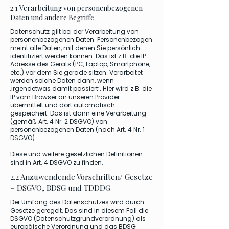
2.1 Verarbeitung von personenbezogenen
Daten und andere Begriffe
Datenschutz gilt bei der Verarbeitung von
personenbezogenen Daten. Personenbezogen
meint alle Daten, mit denen Sie persönlich
identifiziert werden können. Das ist z.B. die IP-
Adresse des Geräts (PC, Laptop, Smartphone,
etc.) vor dem Sie gerade sitzen. Verarbeitet
werden solche Daten dann, wenn
‚irgendetwas damit passiert‘. Hier wird z.B. die
IP vom Browser an unseren Provider
übermittelt und dort automatisch
gespeichert. Das ist dann eine Verarbeitung
(gemäß Art. 4 Nr. 2 DSGVO) von
personenbezogenen Daten (nach Art. 4 Nr. 1
DSGVO).
Diese und weitere gesetzlichen Definitionen
sind in Art. 4 DSGVO zu finden.
2.2 Anzuwendende Vorschriften/ Gesetze
– DSGVO, BDSG und TDDDG
Der Umfang des Datenschutzes wird durch
Gesetze geregelt. Das sind in diesem Fall die
DSGVO (Datenschutzgrundverordnung) als
europäische Verordnung und das BDSG