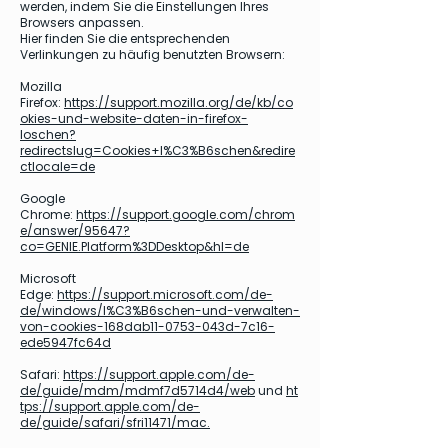
werden, indem Sie die Einstellungen Ihres
Browsers anpassen.
Hier finden Sie die entsprechenden
Verlinkungen zu häufig benutzten Browsern:
Mozilla
Firefox:
https://support.mozilla.org/de/kb/co
okies-und-website-daten-in-firefox-
loschen?
redirectslug=Cookies+l%C3%B6schen&redire
ctlocale=de
Google
Chrome:
https://support.google.com/chrom
e/answer/95647?
co=GENIE.Platform%3DDesktop&hl=de
Microsoft
Edge:
https://support.microsoft.com/de-
de/windows/l%C3%B6schen-und-verwalten-
von-cookies-168dab11-0753-043d-7c16-
ede5947fc64d
Safari:
https://support.apple.com/de-
de/guide/mdm/mdmf7d5714d4/web
und
ht
tps://support.apple.com/de-
de/guide/safari/sfri11471/mac.