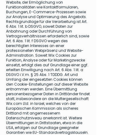
Website, der Ermöglichung von
Funktionalitäten wie Kontaktformularen,
Buchungen, E-Commerce-Prozessen sowie
zur Analyse und Optimierung des Angebots.
Rechtsgrundlage für die Verarbeitung ist Art.
6 Abs. 1 lit. b DSGVO, soweit Daten zur
Anbahnung oder Durchführung von
Vertragsverhältnissen erforderlich sind, sowie
Art. 6 Abs. 1 lit. f DSGVO wegen des
berechtigten Interesses an einer
professionellen Webpräsenz und Website-
Administration. Soweit Wix Cookies zur
Funktion, Analyse oder für Marketingzwecke
einsetzt, erfolgt dies auf Grundlage einer ggf.
erteilten Einwilligung nach Art. 6 Abs. 1 lit. a
DSGVO i.V.m. § 25 Abs. 1 TDDDG. Art und
Umfang der eingesetzten Cookies können
den Cookie-Einstellungen auf dieser Website
entnommen werden. Eine Übermittlung
personenbezogener Daten in Drittländer findet
statt, insbesondere an die Muttergesellschaft
Wix.com Ltd. in Israel, welches von der
Europäischen Kommission als sicheres
Drittland mit angemessenem
Datenschutzniveau anerkannt ist. Weitere
Übermittlungen in Drittstaaten, etwa in die
USA, erfolgen auf Grundlage geeigneter
Garantien wie EU-Standardvertragsklauseln.