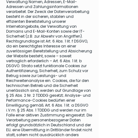
Verwaltung Namen, Adressen, E-Mail-
Adressen und Zahlungsinformationen
verarbeitet. Der Zweck der Datenverarbeitung
besteht in der sicheren, stabilen und
effizienten Bereitstellung unserer
Internetangebote, der Verwaltung von
Domains und E-Mail-Konten sowie der IT-
Sicherheit (z.B. zur Abwehr von Angriffen).
Rechtsgrundlage ist Art. 6 Abs. 1 lit. f DSGVO,
da ein berechtigtes Interesse an einer
zuverlässigen Bereitstellung und Absicherung
der Website besteht, sowie – soweit
vertraglich erforderlich – Art. 6 Abs. 1 lit. b
DSGVO. Strato setzt funktionale Cookies zur
Authentifizierung, Sicherheit, zum Schutz vor
Betrug sowie zur Leistungs- und
Reichweitenanalyse ein. Cookies, die für den
technischen Betrieb und die Sicherheit
unerlässlich sind, werden auf Grundlage von
§ 25 Abs. 2 Nr. 2 TDDDG gesetzt; Analyse- und
Performance-Cookies bedürfen einer
Einwilligung gemäß Art. 6 Abs. 1 lit. a DSGVO
i.V.m. § 25 Abs. 1 TDDDG und werden nur im
Falle einer aktiven Zustimmung eingesetzt. Die
Verarbeitung personenbezogener Daten
erfolgt grundsätzlich in Deutschland und der
EU; eine Übermittlung in Drittländer findet nicht
statt, sofern nicht ausdrücklich anders