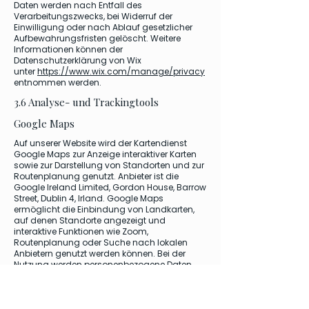
Daten werden nach Entfall des
Verarbeitungszwecks, bei Widerruf der
Einwilligung oder nach Ablauf gesetzlicher
Aufbewahrungsfristen gelöscht. Weitere
Informationen können der
Datenschutzerklärung von Wix
unter
https://www.wix.com/manage/privacy
entnommen werden.
3.6 Analyse- und Trackingtools
Google Maps
Auf unserer Website wird der Kartendienst
Google Maps zur Anzeige interaktiver Karten
sowie zur Darstellung von Standorten und zur
Routenplanung genutzt. Anbieter ist die
Google Ireland Limited, Gordon House, Barrow
Street, Dublin 4, Irland. Google Maps
ermöglicht die Einbindung von Landkarten,
auf denen Standorte angezeigt und
interaktive Funktionen wie Zoom,
Routenplanung oder Suche nach lokalen
Anbietern genutzt werden können. Bei der
Nutzung werden personenbezogene Daten
wie IP-Adresse, (sofern zugelassen)
Standortdaten, Browser- und
Geräteinformationen, eingegebene
Suchanfragen sowie Interaktionsdaten (z.B.