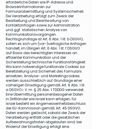
erforderliche Daten wie IP-Adresse und
Browserinformationen zur
Formularübermittlung und Systemsicherheit.
Die Verarbeitung erfolgt zum Zweck der
Bearbeitung und Beantwortung von
Kontaktanfragen sowie zur Administration
und ggf. statistischen Analyse von
Kommunikationsvorgängen.
Rechtsgrundlage ist Art. 6 Abs. 1 lit. b DSGVO,
sofern es sich um (vor-)vertragliche Anfragen
handelt, im Übrigen Art. 6 Abs. 1 lit. f DSGVO
auf Basis des berechtigten Interesses an
effizienter Kommunikation und der
Sicherstellung technischer Funktionsfähigkeit.
Wix kann notwendige funktionale Cookies zur
Bereitstellung und Sicherheit des Formulars
einsetzen; Analyse- und Marketingcookies
werden ausschließlich auf Grundlage einer
vorherigen Einwilligung gemäß Art. 6 Abs. 1 lit.
a DSGVO i. V. m. § 25 Abs. 1 TDDDG verwendet.
Eine Übermittlung personenbezogener Daten
in Drittländer wie Israel kann erfolgen; für
Israel besteht ein Angemessenheitsbeschluss
der EU-Kommission gemäß Art. 45 DSGVO.
Daten werden gelöscht, sobald der Zweck der
Verarbeitung entfällt oder die gesetzlichen
Aufbewahrungsfristen abgelaufen sind; bei
Widerruf der Einwilligung erfolgt eine