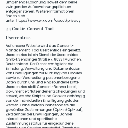
umgehende Löschung, soweit dem keine
zwingenden Aufbewahrungspflichten
entgegenstehen. Weitere Informationen
finden sich
unter:
https://www.wix.com/about/privacy
3.4 Cookie-Consent-Tool
Usercentrics
Auf unserer Website wird das Consent-
Management-Tool Usercentrics eingesetzt.
Usercentrics ist ein Dienst der Usercentrics
GmbH, Sendlinger Straße 7, 80331 München,
Deutschland. Der Dienst ermöglicht die
Einholung, Verwaltung und Dokumentation
von Einwilligungen zur Nutzung von Cookies
sowie zur Verarbeitung personenbezogener
Daten durch uns und eingebundene Dritte.
Usercentrics stellt Consent-Banner bereit,
dokumentiert Nutzendenentscheidungen und
steuert, welche Skripte und Cookies abhängig
von der individuellen Einwilligung geladen
werden. Dabei werden insbesondere die
gewählten Zustimmungen (Opt-in/Opt-out),
Zeitstempel der Einwilligungen, Banner-
Interaktionen und spezifische
Zustimmungsstatus für eingebundene
Dienste und Cookies verarbeitet. Zweck der