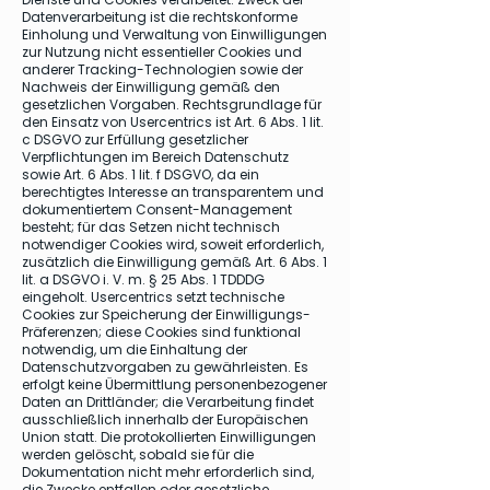
Datenverarbeitung ist die rechtskonforme
Einholung und Verwaltung von Einwilligungen
zur Nutzung nicht essentieller Cookies und
anderer Tracking-Technologien sowie der
Nachweis der Einwilligung gemäß den
gesetzlichen Vorgaben. Rechtsgrundlage für
den Einsatz von Usercentrics ist Art. 6 Abs. 1 lit.
c DSGVO zur Erfüllung gesetzlicher
Verpflichtungen im Bereich Datenschutz
sowie Art. 6 Abs. 1 lit. f DSGVO, da ein
berechtigtes Interesse an transparentem und
dokumentiertem Consent-Management
besteht; für das Setzen nicht technisch
notwendiger Cookies wird, soweit erforderlich,
zusätzlich die Einwilligung gemäß Art. 6 Abs. 1
lit. a DSGVO i. V. m. § 25 Abs. 1 TDDDG
eingeholt. Usercentrics setzt technische
Cookies zur Speicherung der Einwilligungs-
Präferenzen; diese Cookies sind funktional
notwendig, um die Einhaltung der
Datenschutzvorgaben zu gewährleisten. Es
erfolgt keine Übermittlung personenbezogener
Daten an Drittländer; die Verarbeitung findet
ausschließlich innerhalb der Europäischen
Union statt. Die protokollierten Einwilligungen
werden gelöscht, sobald sie für die
Dokumentation nicht mehr erforderlich sind,
die Zwecke entfallen oder gesetzliche